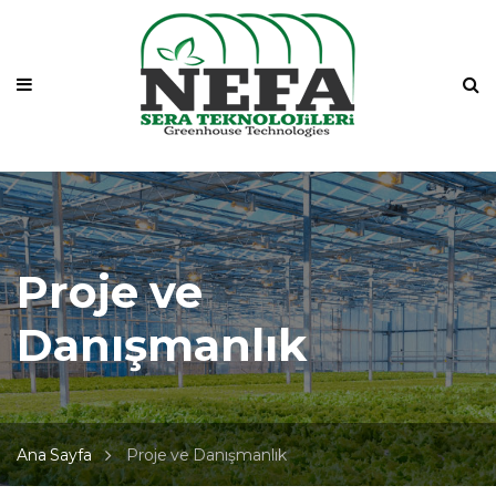
Ana Sayfa
Kurumsal
Sera Sistemleri
Ürünlerimiz
Çözümlerimiz
Proje ve
Galeri
Danışmanlık
İletişim
Ana Sayfa
Proje ve Danışmanlık