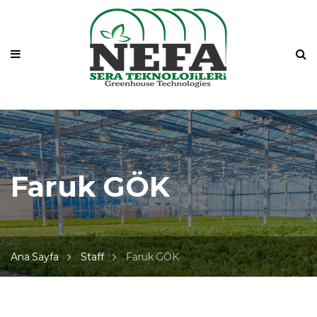
Ana Sayfa
Kurumsal
Sera Sistemleri
Ürünlerimiz
Çözümlerimiz
Faruk GÖK
Galeri
İletişim
Ana Sayfa
Staff
Faruk GÖK